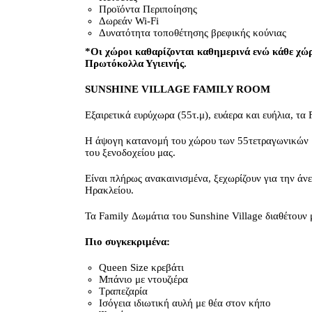
Προϊόντα Περιποίησης
Δωρεάν Wi-Fi
Δυνατότητα τοποθέτησης βρεφικής κούνιας
*Οι χώροι καθαρίζονται καθημερινά ενώ κάθε χώρ
Πρωτόκολλα Υγιεινής.
SUNSHINE VILLAGE FAMILY ROOM
Εξαιρετικά ευρύχωρα (55τ.μ), ευάερα και ευήλια, τα 
Η άψογη κατανομή του χώρου των 55τετραγωνικών μέ
του ξενοδοχείου μας.
Είναι πλήρως ανακαινισμένα, ξεχωρίζουν για την άν
Ηρακλείου.
Τα Family Δωμάτια του Sunshine Village διαθέτουν 
Πιο συγκεκριμένα:
Queen Size κρεβάτι
Μπάνιο με ντουζιέρα
Τραπεζαρία
Ισόγεια ιδιωτική αυλή με θέα στον κήπο