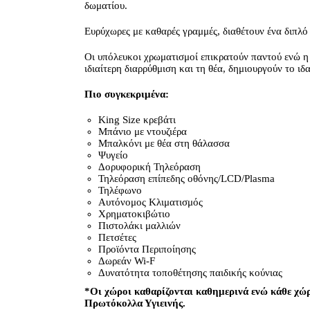
δωματίου.
Ευρύχωρες με καθαρές γραμμές, διαθέτουν ένα διπλό
Οι υπόλευκοι χρωματισμοί επικρατούν παντού ενώ η
ιδιαίτερη διαρρύθμιση και τη θέα, δημιουργούν το ι
Πιο συγκεκριμένα:
King Size κρεβάτι
Μπάνιο με ντουζιέρα
Μπαλκόνι με θέα στη θάλασσα
Ψυγείο
Δορυφορική Τηλεόραση
Τηλεόραση επίπεδης οθόνης/LCD/Plasma
Τηλέφωνο
Αυτόνομος Κλιματισμός
Χρηματοκιβώτιο
Πιστολάκι μαλλιών
Πετσέτες
Προϊόντα Περιποίησης
Δωρεάν Wi-F
Δυνατότητα τοποθέτησης παιδικής κούνιας
*Οι χώροι καθαρίζονται καθημερινά ενώ κάθε χώρ
Πρωτόκολλα Υγιεινής.