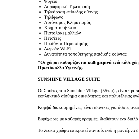
Ψυγείο
Δορυφορική Τηλεόραση
Τηλεόραση επίπεδης οθόνης
Τηλέφωνο
Αυτόνομος Κλιματισμός
Χρηματοκιβώτιο
Πιστολάκι μαλλιών
Πετσέτες
Προϊόντα Περιποίησης
Δωρεάν Wi-Fi
Δυνατότητα τοποθέτησης παιδικής κούνιας
*Οι χώροι καθαρίζονται καθημερινά ενώ κάθε χώρ
Πρωτόκολλα Υγιεινής.
SUNSHINE VILLAGE SUITE
Οι Σουίτες του Sunshine Village (55τ.μ) , είναι προ
εκπληκτικό αίσθημα οικειότητας και πολυτέλειας ενώ
Κομψά διακοσμημένες, είναι ιδανικές για όσους ανα
Ευρύχωρες με καθαρές γραμμές, διαθέτουν ένα διπλό
Το λευκό χρώμα επικρατεί παντού, ενώ η μοντέρνα δ