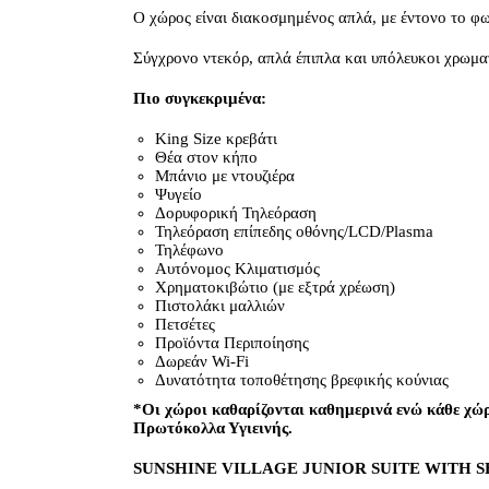
Ο χώρος είναι διακοσμημένος απλά, με έντονο το φω
Σύγχρονο ντεκόρ, απλά έπιπλα και υπόλευκοι χρωμα
Πιο συγκεκριμένα:
King Size κρεβάτι
Θέα στον κήπο
Μπάνιο με ντουζιέρα
Ψυγείο
Δορυφορική Τηλεόραση
Τηλεόραση επίπεδης οθόνης/LCD/Plasma
Τηλέφωνο
Αυτόνομος Κλιματισμός
Χρηματοκιβώτιο (με εξτρά χρέωση)
Πιστολάκι μαλλιών
Πετσέτες
Προϊόντα Περιποίησης
Δωρεάν Wi-Fi
Δυνατότητα τοποθέτησης βρεφικής κούνιας
*Οι χώροι καθαρίζονται καθημερινά ενώ κάθε χώρ
Πρωτόκολλα Υγιεινής.
SUNSHINE VILLAGE JUNIOR SUITE WITH S