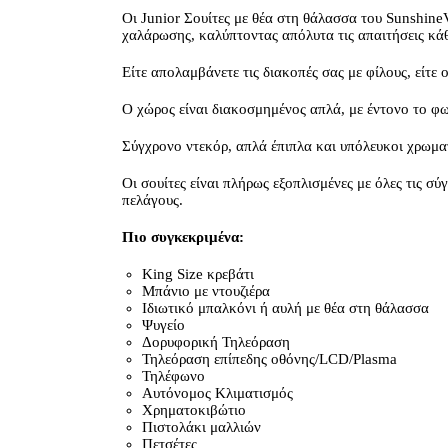
Οι Junior Σουίτες με θέα στη θάλασσα του SunshineVi
χαλάρωσης, καλύπτοντας απόλυτα τις απαιτήσεις κά
Είτε απολαμβάνετε τις διακοπές σας με φίλους, είτε 
Ο χώρος είναι διακοσμημένος απλά, με έντονο το φω
Σύγχρονο ντεκόρ, απλά έπιπλα και υπόλευκοι χρωμα
Οι σουίτες είναι πλήρως εξοπλισμένες με όλες τις σ
πελάγους.
Πιο συγκεκριμένα:
King Size κρεβάτι
Μπάνιο με ντουζιέρα
Ιδιωτικό μπαλκόνι ή αυλή με θέα στη θάλασσα
Ψυγείο
Δορυφορική Τηλεόραση
Τηλεόραση επίπεδης οθόνης/LCD/Plasma
Τηλέφωνο
Αυτόνομος Κλιματισμός
Χρηματοκιβώτιο
Πιστολάκι μαλλιών
Πετσέτες