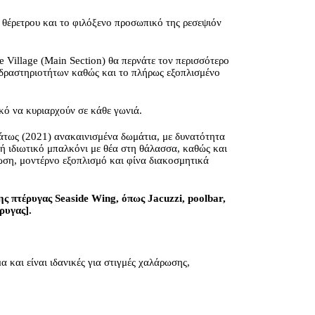
ς θέρετρου και το φιλόξενο προσωπικό της ρεσεψιόν
 Village (Main Section) θα περνάτε τον περισσότερο
ς δραστηριοτήτων καθώς και το πλήρως εξοπλισμένο
κό να κυριαρχούν σε κάθε γωνιά.
άτως (2021) ανακαινισμένα δωμάτια, με δυνατότητα
ο ή ιδιωτικό μπαλκόνι με θέα στη θάλασσα, καθώς και
λωση, μοντέρνο εξοπλισμό και φίνα διακοσμητικά
ς πτέρυγας Seaside Wing, όπως Jacuzzi, poolbar,
ρυγας].
α και είναι ιδανικές για στιγμές χαλάρωσης,