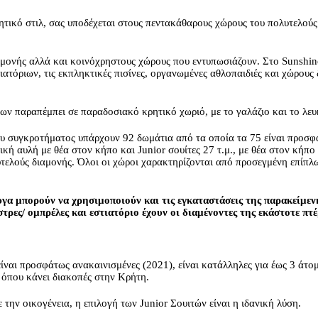
ρητικό στιλ, σας υποδέχεται στους πεντακάθαρους χώρους του πολυτελού
ιαμονής αλλά και κοινόχρηστους χώρους που εντυπωσιάζουν. Στο Sunshine
ιατόριων, τις εκπληκτικές πισίνες, οργανωμένες αθλοπαιδιές και χώρου
ν παραπέμπει σε παραδοσιακό κρητικό χωριό, με το γαλάζιο και το λευ
υ συγκροτήματος υπάρχουν 92 δωμάτια από τα οποία τα 75 είναι προσφ
τική αυλή με θέα στον κήπο και Junior σουίτες 27 τ.μ., με θέα στον κήπ
λυτελούς διαμονής. Όλοι οι χώροι χαρακτηρίζονται από προσεγμένη επίπ
γα μπορούν να χρησιμοποιούν και τις εγκαταστάσεις της παρακείμενη
ρες/ ομπρέλες και εστιατόριο έχουν οι διαμένοντες της εκάστοτε πτέ
 είναι προσφάτως ανακαινισμένες (2021), είναι κατάλληλες για έως 3 άτομ
 όπου κάνει διακοπές στην Κρήτη.
ε την οικογένεια, η επιλογή των Junior Σουιτών είναι η ιδανική λύση.