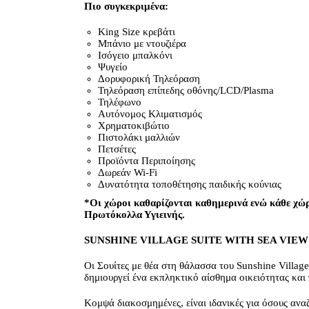
Πιο συγκεκριμένα:
King Size κρεβάτι
Μπάνιο με ντουζιέρα
Ισόγειο μπαλκόνι
Ψυγείο
Δορυφορική Τηλεόραση
Τηλεόραση επίπεδης οθόνης/LCD/Plasma
Τηλέφωνο
Αυτόνομος Κλιματισμός
Χρηματοκιβώτιο
Πιστολάκι μαλλιών
Πετσέτες
Προϊόντα Περιποίησης
Δωρεάν Wi-Fi
Δυνατότητα τοποθέτησης παιδικής κούνιας
*Οι χώροι καθαρίζονται καθημερινά ενώ κάθε χώρ
Πρωτόκολλα Υγιεινής.
SUNSHINE VILLAGE SUITE WITH SEA VIEW
Οι Σουίτες με θέα στη θάλασσα του Sunshine Village
δημιουργεί ένα εκπληκτικό αίσθημα οικειότητας και 
Κομψά διακοσμημένες, είναι ιδανικές για όσους ανα