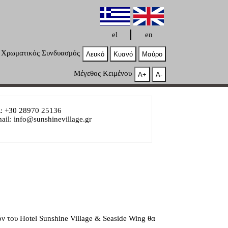
el
en
Χρωματικός Συνδυασμός
Λευκό
Κυανό
Μαύρο
Μέγεθος Κειμένου
A+
A-
: +30 28970 25136
ail: info@sunshinevillage.gr
ψιόν του Hotel Sunshine Village & Seaside Wing θα