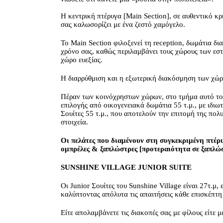
Η κεντρική πτέρυγα [Main Section], σε αυθεντικό κ
σας καλωσορίζει με ένα ζεστό χαμόγελο.
Το Main Section φιλοξενεί τη reception, δωμάτια δ
χρόνο σας, καθώς περιλαμβάνει τους χώρους των εστ
χώρο ευεξίας.
Η διαρρύθμιση και η εξωτερική διακόσμηση των χώρω
Πέραν των κοινόχρηστων χώρων, στο τμήμα αυτό το
επιλογής από οικογενειακά δωμάτια 55 τ.μ., με ιδιω
Σουίτες 55 τ.μ., που αποτελούν την επιτομή της πο
στοιχεία.
Οι πελάτες που διαμένουν στη συγκεκριμένη πτέρυ
ομπρέλες & ξαπλώστρες [προτεραιότητα σε ξαπλώστ
SUNSHINE VILLAGE JUNIOR SUITE
Οι Junior Σουίτες του Sunshine Village είναι 27τ.μ,
καλύπτοντας απόλυτα τις απαιτήσεις κάθε επισκέπτη
Είτε απολαμβάνετε τις διακοπές σας με φίλους είτε μ